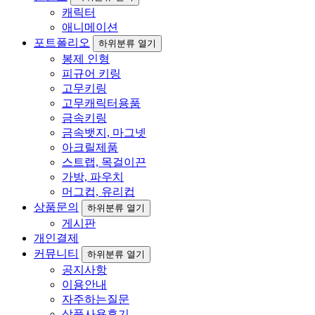
캐릭터
애니메이션
포트폴리오
하위분류 열기
봉제 인형
피규어 키링
고무키링
고무캐릭터용품
금속키링
금속뱃지, 마그넷
아크릴제품
스트랩, 목걸이끈
가방, 파우치
머그컵, 유리컵
상품문의
하위분류 열기
게시판
개인결제
커뮤니티
하위분류 열기
공지사항
이용안내
자주하는질문
상품사용후기